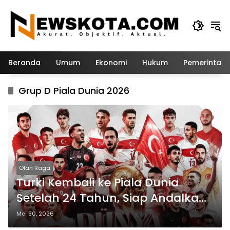
Langsung
ke
konten
Beranda
Umum
Ekonomi
Hukum
Pemerintah
Grup D Piala Dunia 2026
Olah Raga
Turki Kembali ke Piala Dunia
Setelah 24 Tahun, Siap Andalkan
Generasi Emas
Mei 30, 2026