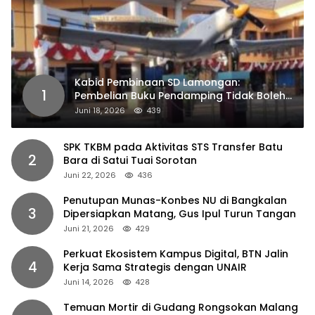
Kabid Pembinaan SD Lamongan:
1
Pembelian Buku Pendamping Tidak Boleh
Dipaksakan
Juni 18, 2026
439
SPK TKBM pada Aktivitas STS Transfer Batu
2
Bara di Satui Tuai Sorotan
Juni 22, 2026
436
Penutupan Munas-Konbes NU di Bangkalan
3
Dipersiapkan Matang, Gus Ipul Turun Tangan
Juni 21, 2026
429
Perkuat Ekosistem Kampus Digital, BTN Jalin
4
Kerja Sama Strategis dengan UNAIR
Juni 14, 2026
428
Temuan Mortir di Gudang Rongsokan Malang