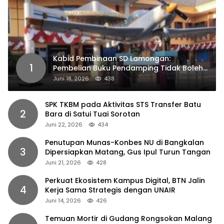
Kabid Pembinaan SD Lamongan:
1
Pembelian Buku Pendamping Tidak Boleh
Dipaksakan
Juni 18, 2026
438
SPK TKBM pada Aktivitas STS Transfer Batu
2
Bara di Satui Tuai Sorotan
Juni 22, 2026
434
Penutupan Munas-Konbes NU di Bangkalan
3
Dipersiapkan Matang, Gus Ipul Turun Tangan
Juni 21, 2026
428
Perkuat Ekosistem Kampus Digital, BTN Jalin
4
Kerja Sama Strategis dengan UNAIR
Juni 14, 2026
426
Temuan Mortir di Gudang Rongsokan Malang