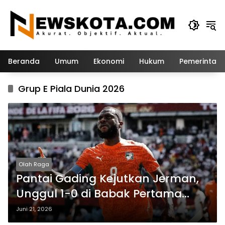
Langsung
ke
konten
Beranda
Umum
Ekonomi
Hukum
Pemerintah
Grup E Piala Dunia 2026
Olah Raga
Pantai Gading Kejutkan Jerman,
Unggul 1-0 di Babak Pertama
Piala Dunia 2026
Juni 21, 2026