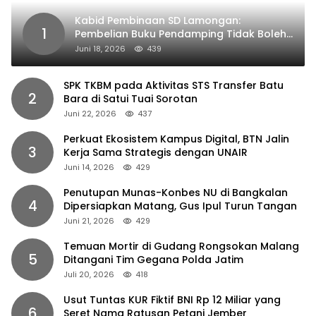
Kabid Pembinaan SD Lamongan:
1
Pembelian Buku Pendamping Tidak Boleh
Dipaksakan
Juni 18, 2026
439
SPK TKBM pada Aktivitas STS Transfer Batu
2
Bara di Satui Tuai Sorotan
Juni 22, 2026
437
Perkuat Ekosistem Kampus Digital, BTN Jalin
3
Kerja Sama Strategis dengan UNAIR
Juni 14, 2026
429
Penutupan Munas-Konbes NU di Bangkalan
4
Dipersiapkan Matang, Gus Ipul Turun Tangan
Juni 21, 2026
429
Temuan Mortir di Gudang Rongsokan Malang
5
Ditangani Tim Gegana Polda Jatim
Juli 20, 2026
418
Usut Tuntas KUR Fiktif BNI Rp 12 Miliar yang
6
Seret Nama Ratusan Petani Jember