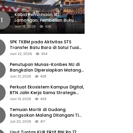
Kabid Pembinaan SD
1
Lamongan: Pembelian Buku
Pendamping Tidak Boleh
Juni 18, 2026
438
Dipaksakan
SPK TKBM pada Aktivitas STS
Transfer Batu Bara di Satui Tuai
Sorotan
Juni 22, 2026
434
Penutupan Munas-Konbes NU di
Bangkalan Dipersiapkan Matang,
Gus Ipul Turun Tangan
Juni 21, 2026
428
Perkuat Ekosistem Kampus Digital,
BTN Jalin Kerja Sama Strategis
dengan UNAIR
Juni 14, 2026
426
Temuan Mortir di Gudang
Rongsokan Malang Ditangani Tim
Gegana Polda Jatim
Juli 20, 2026
417
Usut Tuntas KUR Fiktif BNI Rp 12