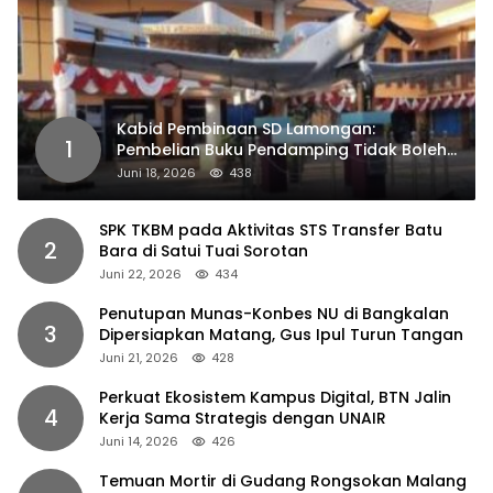
Kabid Pembinaan SD Lamongan:
1
Pembelian Buku Pendamping Tidak Boleh
Dipaksakan
Juni 18, 2026
438
SPK TKBM pada Aktivitas STS Transfer Batu
2
Bara di Satui Tuai Sorotan
Juni 22, 2026
434
Penutupan Munas-Konbes NU di Bangkalan
3
Dipersiapkan Matang, Gus Ipul Turun Tangan
Juni 21, 2026
428
Perkuat Ekosistem Kampus Digital, BTN Jalin
4
Kerja Sama Strategis dengan UNAIR
Juni 14, 2026
426
Temuan Mortir di Gudang Rongsokan Malang