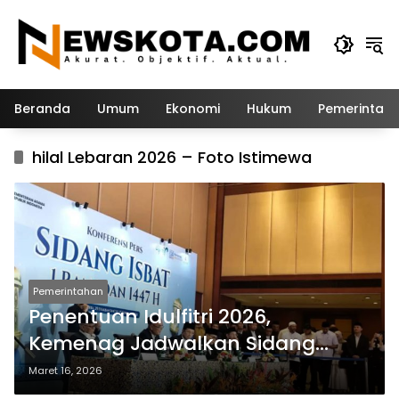
Langsung
ke
konten
Beranda
Umum
Ekonomi
Hukum
Pemerintah
hilal Lebaran 2026 – Foto Istimewa
Pemerintahan
Penentuan Idulfitri 2026,
Kemenag Jadwalkan Sidang
Isbat 19 Maret
Maret 16, 2026