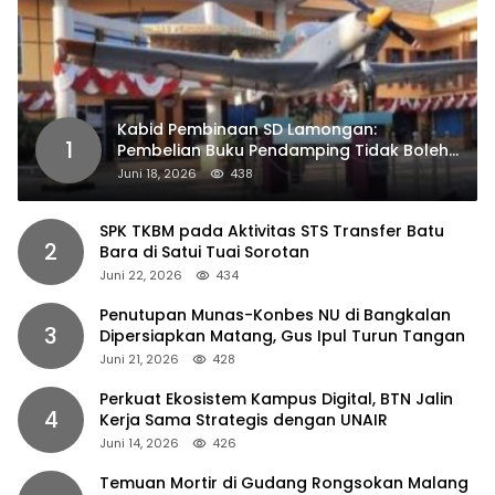
Kabid Pembinaan SD Lamongan:
1
Pembelian Buku Pendamping Tidak Boleh
Dipaksakan
Juni 18, 2026
438
SPK TKBM pada Aktivitas STS Transfer Batu
2
Bara di Satui Tuai Sorotan
Juni 22, 2026
434
Penutupan Munas-Konbes NU di Bangkalan
3
Dipersiapkan Matang, Gus Ipul Turun Tangan
Juni 21, 2026
428
Perkuat Ekosistem Kampus Digital, BTN Jalin
4
Kerja Sama Strategis dengan UNAIR
Juni 14, 2026
426
Temuan Mortir di Gudang Rongsokan Malang