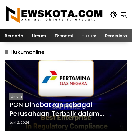
Langsung
ke
konten
Beranda
Umum
Ekonomi
Hukum
Pemerintah
Hukumonline
Umum
PGN Dinobatkan sebagai
Perusahaan Terbaik dalam
Kepatuhan Regulasi pada IRCA
Juni 2, 2026
2026