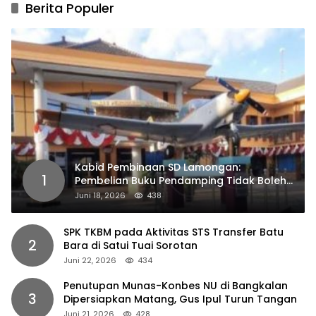
Berita Populer
Kabid Pembinaan SD Lamongan:
1
Pembelian Buku Pendamping Tidak Boleh
Dipaksakan
Juni 18, 2026
438
SPK TKBM pada Aktivitas STS Transfer Batu
2
Bara di Satui Tuai Sorotan
Juni 22, 2026
434
Penutupan Munas-Konbes NU di Bangkalan
3
Dipersiapkan Matang, Gus Ipul Turun Tangan
Juni 21, 2026
428