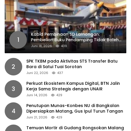
Kabid Pembinaan SD Lamongan:
1
Pembelian Buku Pendamping Tidak Boleh
Dipaksakan
Juni 18, 2026
439
SPK TKBM pada Aktivitas STS Transfer Batu
2
Bara di Satui Tuai Sorotan
Juni 22, 2026
437
Perkuat Ekosistem Kampus Digital, BTN Jalin
3
Kerja Sama Strategis dengan UNAIR
Juni 14, 2026
429
Penutupan Munas-Konbes NU di Bangkalan
4
Dipersiapkan Matang, Gus Ipul Turun Tangan
Juni 21, 2026
429
Temuan Mortir di Gudang Rongsokan Malang