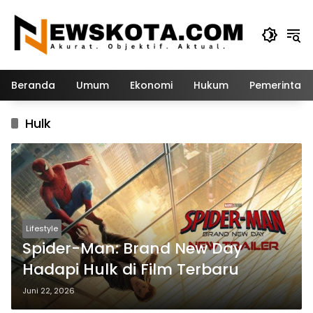
Langsung
ke
konten
Beranda
Umum
Ekonomi
Hukum
Pemerintah
Hulk
Lifestyle
Spider-Man: Brand New Day
Hadapi Hulk di Film Terbaru
Juni 22, 2026