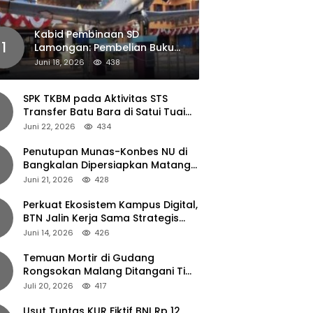
Kabid Pembinaan SD
1
Lamongan: Pembelian Buku
Pendamping Tidak Boleh
Juni 18, 2026
438
Dipaksakan
SPK TKBM pada Aktivitas STS
Transfer Batu Bara di Satui Tuai
Sorotan
Juni 22, 2026
434
Penutupan Munas-Konbes NU di
Bangkalan Dipersiapkan Matang,
Gus Ipul Turun Tangan
Juni 21, 2026
428
Perkuat Ekosistem Kampus Digital,
BTN Jalin Kerja Sama Strategis
dengan UNAIR
Juni 14, 2026
426
Temuan Mortir di Gudang
Rongsokan Malang Ditangani Tim
Gegana Polda Jatim
Juli 20, 2026
417
Usut Tuntas KUR Fiktif BNI Rp 12