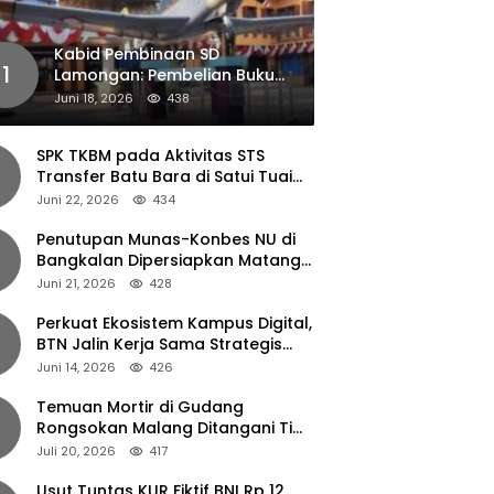
Kabid Pembinaan SD
1
Lamongan: Pembelian Buku
Pendamping Tidak Boleh
Juni 18, 2026
438
Dipaksakan
SPK TKBM pada Aktivitas STS
Transfer Batu Bara di Satui Tuai
Sorotan
Juni 22, 2026
434
Penutupan Munas-Konbes NU di
Bangkalan Dipersiapkan Matang,
Gus Ipul Turun Tangan
Juni 21, 2026
428
Perkuat Ekosistem Kampus Digital,
BTN Jalin Kerja Sama Strategis
dengan UNAIR
Juni 14, 2026
426
Temuan Mortir di Gudang
Rongsokan Malang Ditangani Tim
Gegana Polda Jatim
Juli 20, 2026
417
Usut Tuntas KUR Fiktif BNI Rp 12