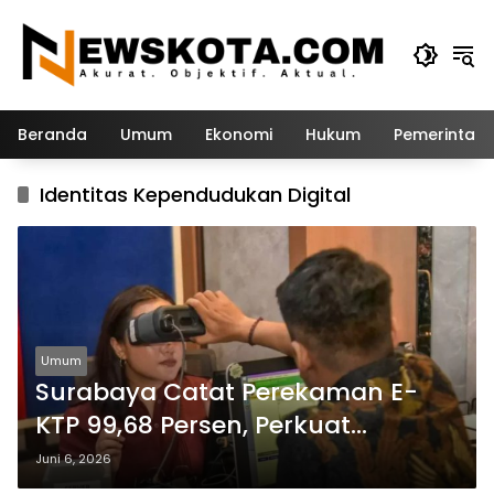
Langsung
ke
konten
Beranda
Umum
Ekonomi
Hukum
Pemerintah
Identitas Kependudukan Digital
Umum
Surabaya Catat Perekaman E-
KTP 99,68 Persen, Perkuat
Transformasi Digital
Juni 6, 2026