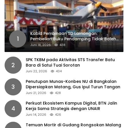
Kabid Pembinaan SD Lamongan:
1
Pembelian Buku Pendamping Tidak Boleh
Dipaksakan
Juni 18, 2026
438
SPK TKBM pada Aktivitas STS Transfer Batu
2
Bara di Satui Tuai Sorotan
Juni 22, 2026
434
Penutupan Munas-Konbes NU di Bangkalan
3
Dipersiapkan Matang, Gus Ipul Turun Tangan
Juni 21, 2026
428
Perkuat Ekosistem Kampus Digital, BTN Jalin
4
Kerja Sama Strategis dengan UNAIR
Juni 14, 2026
426
Temuan Mortir di Gudang Rongsokan Malang