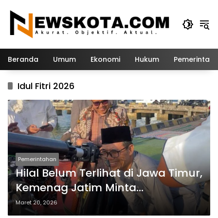
Langsung
ke
konten
Beranda
Umum
Ekonomi
Hukum
Pemerintah
Idul Fitri 2026
Pemerintahan
Hilal Belum Terlihat di Jawa Timur,
Kemenag Jatim Minta
Masyarakat Tunggu Hasil Sidang
Maret 20, 2026
Isbat