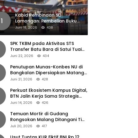
Kabid Pembinaan SD
1
Lamongan: Pembelian Buku
Pendamping Tidak Boleh
Juni 18, 2026
438
Dipaksakan
SPK TKBM pada Aktivitas STS
Transfer Batu Bara di Satui Tuai
Sorotan
Juni 22, 2026
434
Penutupan Munas-Konbes NU di
Bangkalan Dipersiapkan Matang,
Gus Ipul Turun Tangan
Juni 21, 2026
428
Perkuat Ekosistem Kampus Digital,
BTN Jalin Kerja Sama Strategis
dengan UNAIR
Juni 14, 2026
426
Temuan Mortir di Gudang
Rongsokan Malang Ditangani Tim
Gegana Polda Jatim
Juli 20, 2026
417
Usut Tuntas KUR Fiktif BNI Rp 12