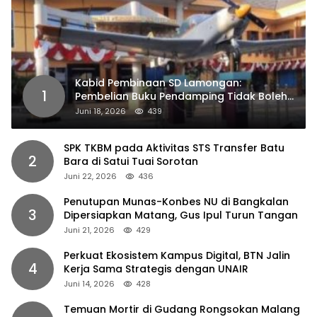
Kabid Pembinaan SD Lamongan:
1
Pembelian Buku Pendamping Tidak Boleh
Dipaksakan
Juni 18, 2026
439
SPK TKBM pada Aktivitas STS Transfer Batu
2
Bara di Satui Tuai Sorotan
Juni 22, 2026
436
Penutupan Munas-Konbes NU di Bangkalan
3
Dipersiapkan Matang, Gus Ipul Turun Tangan
Juni 21, 2026
429
Perkuat Ekosistem Kampus Digital, BTN Jalin
4
Kerja Sama Strategis dengan UNAIR
Juni 14, 2026
428
Temuan Mortir di Gudang Rongsokan Malang