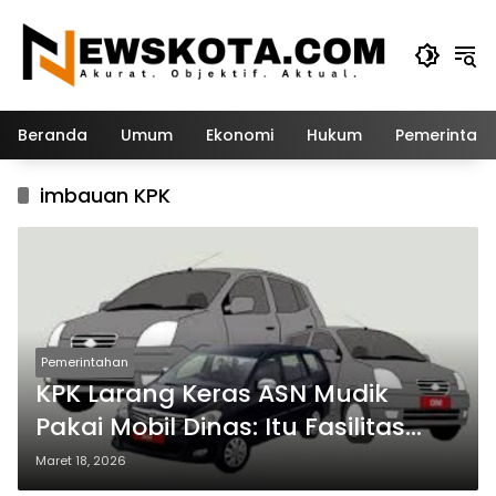
Langsung
ke
konten
Beranda
Umum
Ekonomi
Hukum
Pemerintah
imbauan KPK
Pemerintahan
KPK Larang Keras ASN Mudik
Pakai Mobil Dinas: Itu Fasilitas
Negara!
Maret 18, 2026