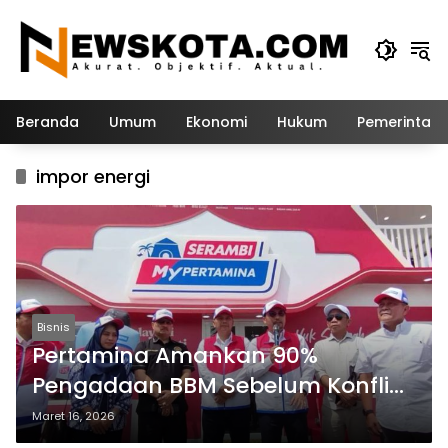
Langsung
ke
konten
Beranda
Umum
Ekonomi
Hukum
Pemerintah
impor energi
Bisnis
Pertamina Amankan 90%
Pengadaan BBM Sebelum Konflik
AS–Iran Memanas
Maret 16, 2026