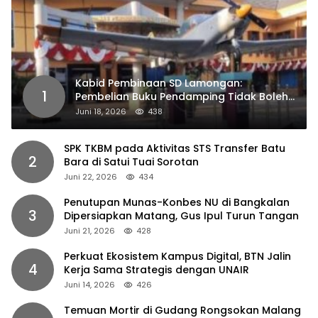
Kabid Pembinaan SD Lamongan:
1
Pembelian Buku Pendamping Tidak Boleh
Dipaksakan
Juni 18, 2026
438
SPK TKBM pada Aktivitas STS Transfer Batu
2
Bara di Satui Tuai Sorotan
Juni 22, 2026
434
Penutupan Munas-Konbes NU di Bangkalan
3
Dipersiapkan Matang, Gus Ipul Turun Tangan
Juni 21, 2026
428
Perkuat Ekosistem Kampus Digital, BTN Jalin
4
Kerja Sama Strategis dengan UNAIR
Juni 14, 2026
426
Temuan Mortir di Gudang Rongsokan Malang