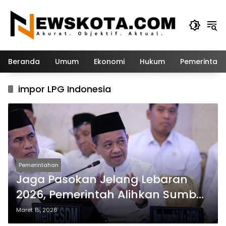
Langsung
ke
konten
Beranda
Umum
Ekonomi
Hukum
Pemerintah
impor LPG Indonesia
Pemerintahan
Jaga Pasokan Jelang Lebaran
2026, Pemerintah Alihkan Sumber
Impor LPG ke AS dan Australia
Maret 15, 2026