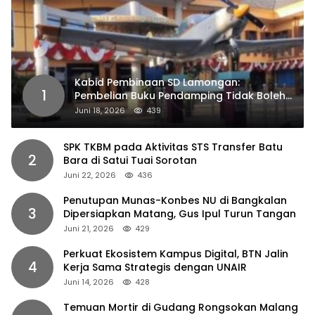
Kabid Pembinaan SD Lamongan:
1
Pembelian Buku Pendamping Tidak Boleh
Dipaksakan
Juni 18, 2026
439
SPK TKBM pada Aktivitas STS Transfer Batu
2
Bara di Satui Tuai Sorotan
Juni 22, 2026
436
Penutupan Munas-Konbes NU di Bangkalan
3
Dipersiapkan Matang, Gus Ipul Turun Tangan
Juni 21, 2026
429
Perkuat Ekosistem Kampus Digital, BTN Jalin
4
Kerja Sama Strategis dengan UNAIR
Juni 14, 2026
428
Temuan Mortir di Gudang Rongsokan Malang