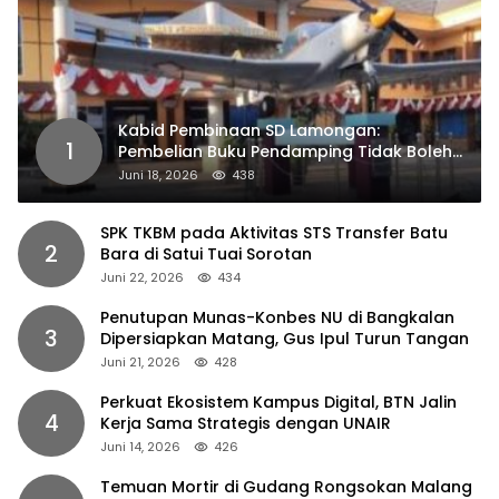
Kabid Pembinaan SD Lamongan:
1
Pembelian Buku Pendamping Tidak Boleh
Dipaksakan
Juni 18, 2026
438
SPK TKBM pada Aktivitas STS Transfer Batu
2
Bara di Satui Tuai Sorotan
Juni 22, 2026
434
Penutupan Munas-Konbes NU di Bangkalan
3
Dipersiapkan Matang, Gus Ipul Turun Tangan
Juni 21, 2026
428
Perkuat Ekosistem Kampus Digital, BTN Jalin
4
Kerja Sama Strategis dengan UNAIR
Juni 14, 2026
426
Temuan Mortir di Gudang Rongsokan Malang