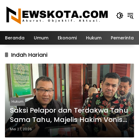
Langsung
ke
konten
Beranda
Umum
Ekonomi
Hukum
Pemerintah
Indah Hariani
Hukum
Saksi Pelapor dan Terdakwa Tahu
Sama Tahu, Majelis Hakim Vonis
Ringan Terdakwa Akta Jual Beli
Mei 27, 2026
Kapal