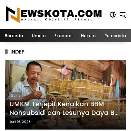
Langsung
ke
konten
Beranda
Umum
Ekonomi
Hukum
Pemerintah
INDEF
Bisnis
UMKM Terjepit Kenaikan BBM
Nonsubsidi dan Lesunya Daya Beli
Masyarakat.
Juni 16, 2026