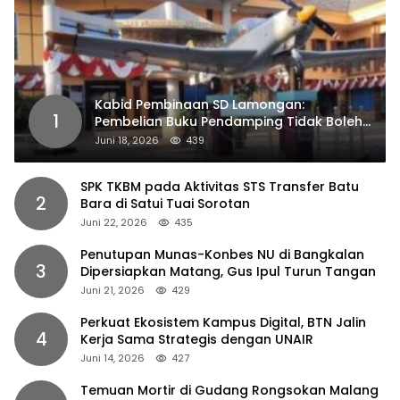
Kabid Pembinaan SD Lamongan:
1
Pembelian Buku Pendamping Tidak Boleh
Dipaksakan
Juni 18, 2026
439
SPK TKBM pada Aktivitas STS Transfer Batu
2
Bara di Satui Tuai Sorotan
Juni 22, 2026
435
Penutupan Munas-Konbes NU di Bangkalan
3
Dipersiapkan Matang, Gus Ipul Turun Tangan
Juni 21, 2026
429
Perkuat Ekosistem Kampus Digital, BTN Jalin
4
Kerja Sama Strategis dengan UNAIR
Juni 14, 2026
427
Temuan Mortir di Gudang Rongsokan Malang