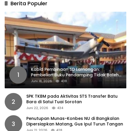
Berita Populer
Kabid Pembinaan SD Lamongan:
1
Pembelian Buku Pendamping Tidak Boleh
Dipaksakan
Juni 18, 2026
438
SPK TKBM pada Aktivitas STS Transfer Batu
2
Bara di Satui Tuai Sorotan
Juni 22, 2026
434
Penutupan Munas-Konbes NU di Bangkalan
3
Dipersiapkan Matang, Gus Ipul Turun Tangan
Juni 21, 2026
428