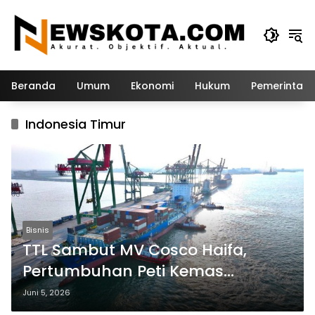
Langsung
ke
konten
Beranda
Umum
Ekonomi
Hukum
Pemerintah
Indonesia Timur
Bisnis
TTL Sambut MV Cosco Haifa,
Pertumbuhan Peti Kemas
Internasional Melonjak di Atas 90
Juni 5, 2026
Persen