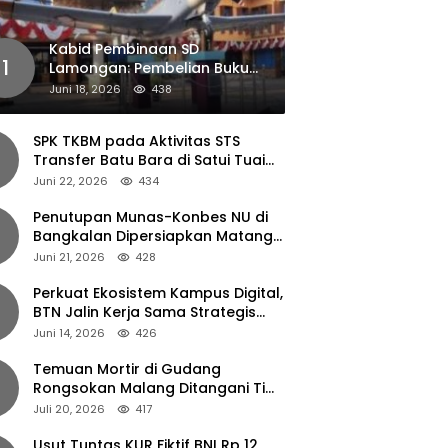
Kabid Pembinaan SD
1
Lamongan: Pembelian Buku
Pendamping Tidak Boleh
Juni 18, 2026
438
Dipaksakan
SPK TKBM pada Aktivitas STS
Transfer Batu Bara di Satui Tuai
Sorotan
Juni 22, 2026
434
Penutupan Munas-Konbes NU di
Bangkalan Dipersiapkan Matang,
Gus Ipul Turun Tangan
Juni 21, 2026
428
Perkuat Ekosistem Kampus Digital,
BTN Jalin Kerja Sama Strategis
dengan UNAIR
Juni 14, 2026
426
Temuan Mortir di Gudang
Rongsokan Malang Ditangani Tim
Gegana Polda Jatim
Juli 20, 2026
417
Usut Tuntas KUR Fiktif BNI Rp 12