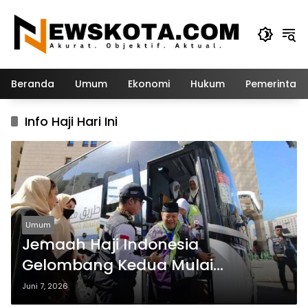
Langsung
ke
konten
Beranda
Umum
Ekonomi
Hukum
Pemerintah
Info Haji Hari Ini
Umum
Jemaah Haji Indonesia
Gelombang Kedua Mulai
Bergerak ke Madinah
Juni 7, 2026