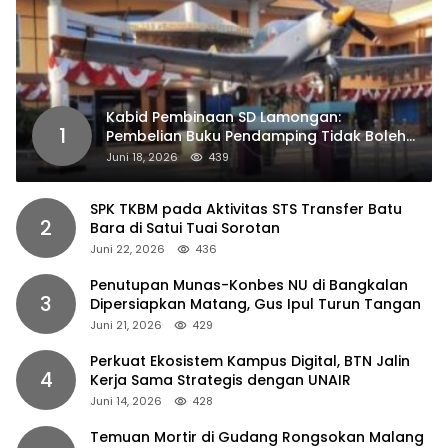
Kabid Pembinaan SD Lamongan:
1
Pembelian Buku Pendamping Tidak Boleh
Dipaksakan
Juni 18, 2026
439
SPK TKBM pada Aktivitas STS Transfer Batu
2
Bara di Satui Tuai Sorotan
Juni 22, 2026
436
Penutupan Munas-Konbes NU di Bangkalan
3
Dipersiapkan Matang, Gus Ipul Turun Tangan
Juni 21, 2026
429
Perkuat Ekosistem Kampus Digital, BTN Jalin
4
Kerja Sama Strategis dengan UNAIR
Juni 14, 2026
428
Temuan Mortir di Gudang Rongsokan Malang