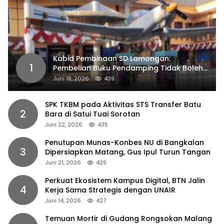
Kabid Pembinaan SD Lamongan:
1
Pembelian Buku Pendamping Tidak Boleh
Dipaksakan
Juni 18, 2026
439
SPK TKBM pada Aktivitas STS Transfer Batu
2
Bara di Satui Tuai Sorotan
Juni 22, 2026
435
Penutupan Munas-Konbes NU di Bangkalan
3
Dipersiapkan Matang, Gus Ipul Turun Tangan
Juni 21, 2026
429
Perkuat Ekosistem Kampus Digital, BTN Jalin
4
Kerja Sama Strategis dengan UNAIR
Juni 14, 2026
427
Temuan Mortir di Gudang Rongsokan Malang