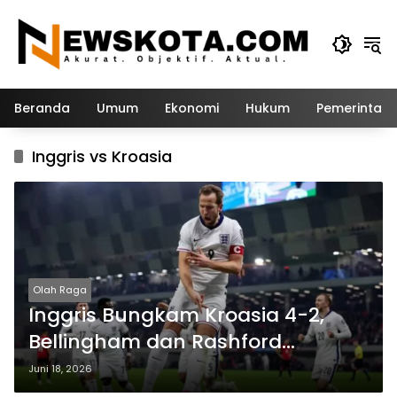
Langsung
ke
konten
Beranda
Umum
Ekonomi
Hukum
Pemerintah
Inggris vs Kroasia
Olah Raga
Inggris Bungkam Kroasia 4-2,
Bellingham dan Rashford
Pastikan Tiga Poin di Grup L
Juni 18, 2026