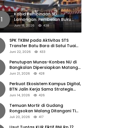
Kabid Pembinaan SD
1
Lamongan: Pembelian Buku
Pendamping Tidak Boleh
Juni 18, 2026
438
Dipaksakan
SPK TKBM pada Aktivitas STS
Transfer Batu Bara di Satui Tuai
Sorotan
Juni 22, 2026
433
Penutupan Munas-Konbes NU di
Bangkalan Dipersiapkan Matang,
Gus Ipul Turun Tangan
Juni 21, 2026
428
Perkuat Ekosistem Kampus Digital,
BTN Jalin Kerja Sama Strategis
dengan UNAIR
Juni 14, 2026
426
Temuan Mortir di Gudang
Rongsokan Malang Ditangani Tim
Gegana Polda Jatim
Juli 20, 2026
417
Usut Tuntas KUR Fiktif BNI Rp 12