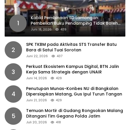
Kabid Pembinaan SD Lamongan:
1
Pembelian Buku Pendamping Tidak Boleh
Dipaksakan
Juni 18, 2026
439
SPK TKBM pada Aktivitas STS Transfer Batu
2
Bara di Satui Tuai Sorotan
Juni 22, 2026
437
Perkuat Ekosistem Kampus Digital, BTN Jalin
3
Kerja Sama Strategis dengan UNAIR
Juni 14, 2026
429
Penutupan Munas-Konbes NU di Bangkalan
4
Dipersiapkan Matang, Gus Ipul Turun Tangan
Juni 21, 2026
429
Temuan Mortir di Gudang Rongsokan Malang
5
Ditangani Tim Gegana Polda Jatim
Juli 20, 2026
418