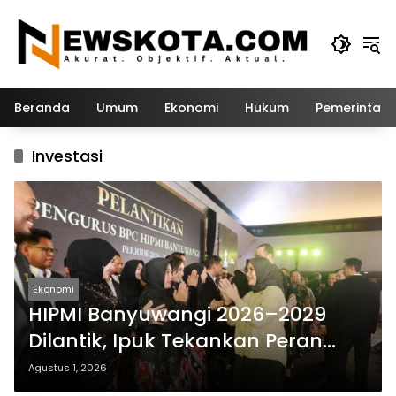
Langsung
ke
konten
Beranda
Umum
Ekonomi
Hukum
Pemerintah
Investasi
Ekonomi
HIPMI Banyuwangi 2026–2029
Dilantik, Ipuk Tekankan Peran
Pengusaha Muda Bangun
Agustus 1, 2026
Ekonomi