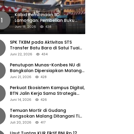
Kabid Pembinaan SD
1
Lamongan: Pembelian Buku
Pendamping Tidak Boleh
Juni 18, 2026
438
Dipaksakan
SPK TKBM pada Aktivitas STS
Transfer Batu Bara di Satui Tuai
Sorotan
Juni 22, 2026
434
Penutupan Munas-Konbes NU di
Bangkalan Dipersiapkan Matang,
Gus Ipul Turun Tangan
Juni 21, 2026
428
Perkuat Ekosistem Kampus Digital,
BTN Jalin Kerja Sama Strategis
dengan UNAIR
Juni 14, 2026
426
Temuan Mortir di Gudang
Rongsokan Malang Ditangani Tim
Gegana Polda Jatim
Juli 20, 2026
417
Usut Tuntas KUR Fiktif BNI Rp 12