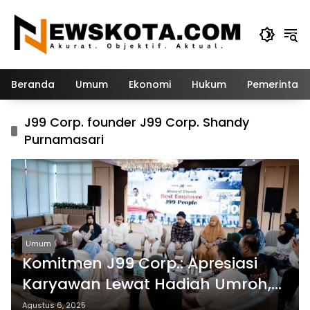
Langsung
ke
konten
Beranda
Umum
Ekonomi
Hukum
Pemerintah
J99 Corp. founder J99 Corp. Shandy
Purnamasari
Umum
Komitmen J99 Corp.: Apresiasi
Karyawan Lewat Hadiah Umroh,
Bukan Hanya Materi
Agustus 6, 2025