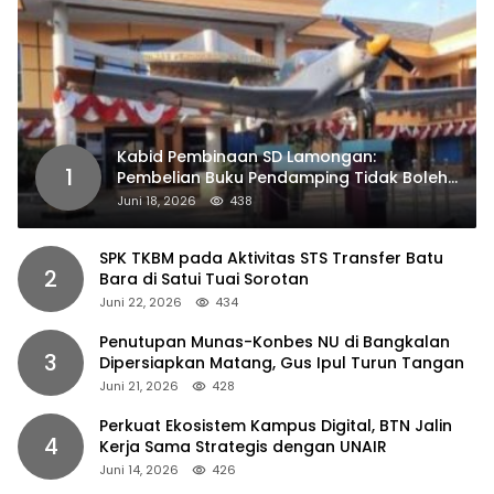
Kabid Pembinaan SD Lamongan:
1
Pembelian Buku Pendamping Tidak Boleh
Dipaksakan
Juni 18, 2026
438
SPK TKBM pada Aktivitas STS Transfer Batu
2
Bara di Satui Tuai Sorotan
Juni 22, 2026
434
Penutupan Munas-Konbes NU di Bangkalan
3
Dipersiapkan Matang, Gus Ipul Turun Tangan
Juni 21, 2026
428
Perkuat Ekosistem Kampus Digital, BTN Jalin
4
Kerja Sama Strategis dengan UNAIR
Juni 14, 2026
426