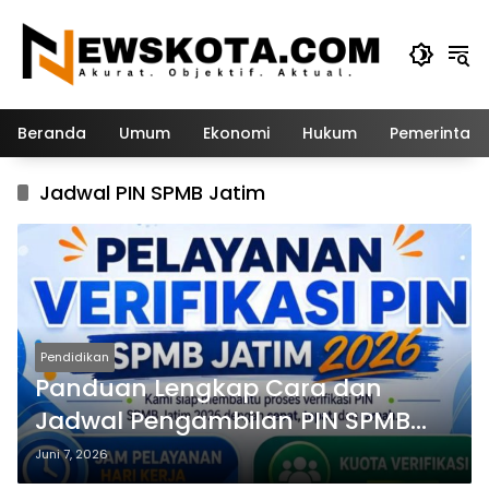
Langsung
ke
konten
Beranda
Umum
Ekonomi
Hukum
Pemerintah
Jadwal PIN SPMB Jatim
Pendidikan
Panduan Lengkap Cara dan
Jadwal Pengambilan PIN SPMB
Jatim 2026 Jenjang SMA/SMK
Juni 7, 2026