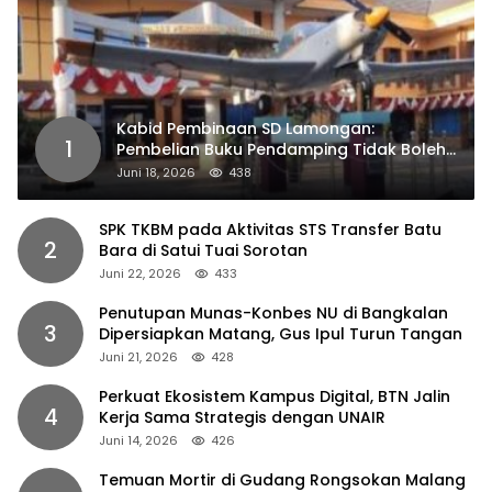
Kabid Pembinaan SD Lamongan:
1
Pembelian Buku Pendamping Tidak Boleh
Dipaksakan
Juni 18, 2026
438
SPK TKBM pada Aktivitas STS Transfer Batu
2
Bara di Satui Tuai Sorotan
Juni 22, 2026
433
Penutupan Munas-Konbes NU di Bangkalan
3
Dipersiapkan Matang, Gus Ipul Turun Tangan
Juni 21, 2026
428
Perkuat Ekosistem Kampus Digital, BTN Jalin
4
Kerja Sama Strategis dengan UNAIR
Juni 14, 2026
426
Temuan Mortir di Gudang Rongsokan Malang