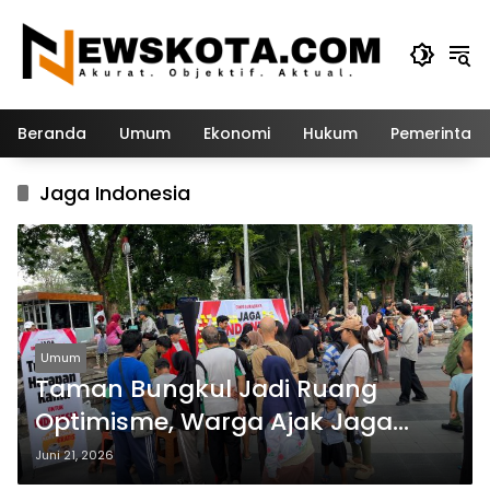
Langsung
ke
konten
Beranda
Umum
Ekonomi
Hukum
Pemerintah
Jaga Indonesia
Umum
Taman Bungkul Jadi Ruang
Optimisme, Warga Ajak Jaga
Persatuan Indonesia
Juni 21, 2026