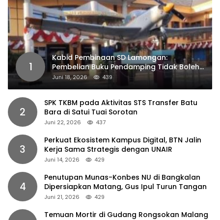
Kabid Pembinaan SD Lamongan:
1
Pembelian Buku Pendamping Tidak Boleh
Dipaksakan
Juni 18, 2026
439
SPK TKBM pada Aktivitas STS Transfer Batu
2
Bara di Satui Tuai Sorotan
Juni 22, 2026
437
Perkuat Ekosistem Kampus Digital, BTN Jalin
3
Kerja Sama Strategis dengan UNAIR
Juni 14, 2026
429
Penutupan Munas-Konbes NU di Bangkalan
4
Dipersiapkan Matang, Gus Ipul Turun Tangan
Juni 21, 2026
429
Temuan Mortir di Gudang Rongsokan Malang