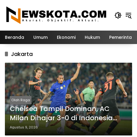
Langsung
ke
konten
Beranda
Umum
Ekonomi
Hukum
Pemerintah
Jakarta
Olah Raga
Chelsea Tampil Dominan, AC
Milan Dihajar 3-0 di Indonesia
Super Cup 2026
Agustus 9, 2026