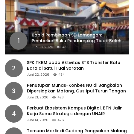
Kabid Pembinaan SD Lamongan:
1
Pembelian Buku Pendamping Tidak Boleh
Dipaksakan
Juni 18, 2026
438
SPK TKBM pada Aktivitas STS Transfer Batu
2
Bara di Satui Tuai Sorotan
Juni 22, 2026
434
Penutupan Munas-Konbes NU di Bangkalan
3
Dipersiapkan Matang, Gus Ipul Turun Tangan
Juni 21, 2026
428
Perkuat Ekosistem Kampus Digital, BTN Jalin
4
Kerja Sama Strategis dengan UNAIR
Juni 14, 2026
426
Temuan Mortir di Gudang Rongsokan Malang