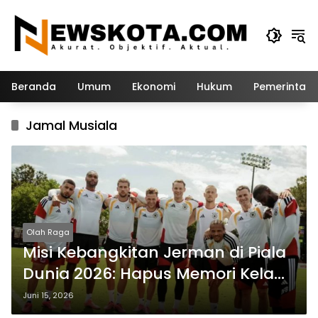
Langsung
ke
konten
Beranda
Umum
Ekonomi
Hukum
Pemerintah
Jamal Musiala
Olah Raga
Misi Kebangkitan Jerman di Piala
Dunia 2026: Hapus Memori Kelam
Bersama Julian Nagelsmann
Juni 15, 2026