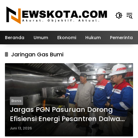
Langsung
ke
konten
Beranda
Umum
Ekonomi
Hukum
Pemerintah
Jaringan Gas Bumi
Bisnis
Jargas PGN Pasuruan Dorong
Efisiensi Energi Pesantren Dalwa
dan Layani Ribuan Santri
Juni 13, 2026