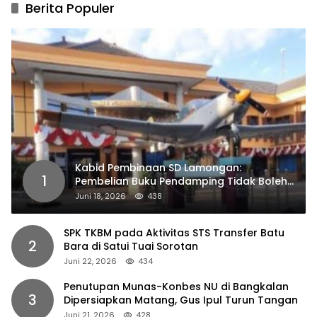
Berita Populer
Kabid Pembinaan SD Lamongan:
1
Pembelian Buku Pendamping Tidak Boleh
Dipaksakan
Juni 18, 2026
438
SPK TKBM pada Aktivitas STS Transfer Batu
2
Bara di Satui Tuai Sorotan
Juni 22, 2026
434
Penutupan Munas-Konbes NU di Bangkalan
3
Dipersiapkan Matang, Gus Ipul Turun Tangan
Juni 21, 2026
428