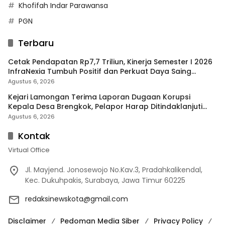
Khofifah Indar Parawansa
PGN
Terbaru
Cetak Pendapatan Rp7,7 Triliun, Kinerja Semester I 2026
InfraNexia Tumbuh Positif dan Perkuat Daya Saing
Industri Digital
Agustus 6, 2026
Kejari Lamongan Terima Laporan Dugaan Korupsi
Kepala Desa Brengkok, Pelapor Harap Ditindaklanjuti
Secara Profesional
Agustus 6, 2026
Kontak
Virtual Office
Jl. Mayjend. Jonosewojo No.Kav.3, Pradahkalikendal,
Kec. Dukuhpakis, Surabaya, Jawa Timur 60225
redaksinewskota@gmail.com
Disclaimer
Pedoman Media Siber
Privacy Policy