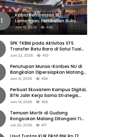
Kabid Pembinaan SD
1
Lamongan: Pembelian Buku
Pendamping Tidak Boleh
Juni 18, 2026
438
Dipaksakan
SPK TKBM pada Aktivitas STS
Transfer Batu Bara di Satui Tuai
Sorotan
Juni 22, 2026
433
Penutupan Munas-Konbes NU di
Bangkalan Dipersiapkan Matang,
Gus Ipul Turun Tangan
Juni 21, 2026
428
Perkuat Ekosistem Kampus Digital,
BTN Jalin Kerja Sama Strategis
dengan UNAIR
Juni 14, 2026
426
Temuan Mortir di Gudang
Rongsokan Malang Ditangani Tim
Gegana Polda Jatim
Juli 20, 2026
417
Usut Tuntas KUR Fiktif BNI Rp 12