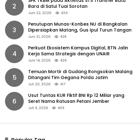
SPK TKBM pada Aktivitas STS Transfer Batu
2
Bara di Satui Tuai Sorotan
Juni 22, 2026
434
Penutupan Munas-Konbes NU di Bangkalan
3
Dipersiapkan Matang, Gus Ipul Turun Tangan
Juni 21, 2026
428
Perkuat Ekosistem Kampus Digital, BTN Jalin
4
Kerja Sama Strategis dengan UNAIR
Juni 14, 2026
426
Temuan Mortir di Gudang Rongsokan Malang
5
Ditangani Tim Gegana Polda Jatim
Juli 20, 2026
417
Usut Tuntas KUR Fiktif BNI Rp 12 Miliar yang
6
Seret Nama Ratusan Petani Jember
Juli 9, 2026
409
Populer Tag