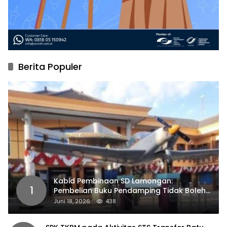
Berita Populer
Kabid Pembinaan SD Lamongan:
1
Pembelian Buku Pendamping Tidak Boleh
Dipaksakan
Juni 18, 2026
438