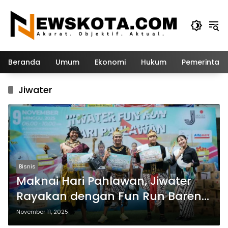
Langsung
ke
konten
Beranda
Umum
Ekonomi
Hukum
Pemerintah
Jiwater
Bisnis
Maknai Hari Pahlawan, Jiwater
Rayakan dengan Fun Run Bareng
Veteran
November 11, 2025