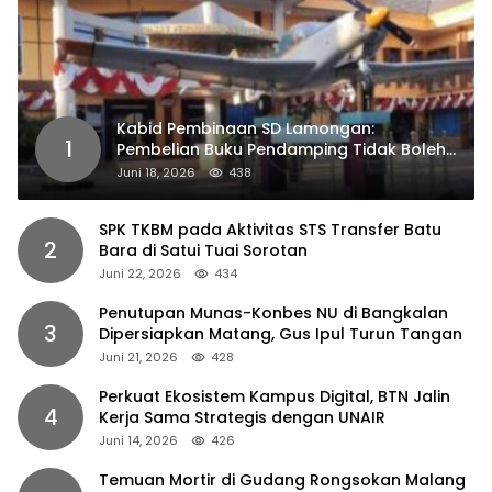
Kabid Pembinaan SD Lamongan:
1
Pembelian Buku Pendamping Tidak Boleh
Dipaksakan
Juni 18, 2026
438
SPK TKBM pada Aktivitas STS Transfer Batu
2
Bara di Satui Tuai Sorotan
Juni 22, 2026
434
Penutupan Munas-Konbes NU di Bangkalan
3
Dipersiapkan Matang, Gus Ipul Turun Tangan
Juni 21, 2026
428
Perkuat Ekosistem Kampus Digital, BTN Jalin
4
Kerja Sama Strategis dengan UNAIR
Juni 14, 2026
426
Temuan Mortir di Gudang Rongsokan Malang