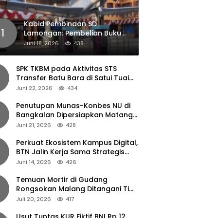
Kabid Pembinaan SD
1
Lamongan: Pembelian Buku
Pendamping Tidak Boleh
Juni 18, 2026
438
Dipaksakan
SPK TKBM pada Aktivitas STS
Transfer Batu Bara di Satui Tuai
Sorotan
Juni 22, 2026
434
Penutupan Munas-Konbes NU di
Bangkalan Dipersiapkan Matang,
Gus Ipul Turun Tangan
Juni 21, 2026
428
Perkuat Ekosistem Kampus Digital,
BTN Jalin Kerja Sama Strategis
dengan UNAIR
Juni 14, 2026
426
Temuan Mortir di Gudang
Rongsokan Malang Ditangani Tim
Gegana Polda Jatim
Juli 20, 2026
417
Usut Tuntas KUR Fiktif BNI Rp 12