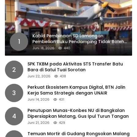
Kabid Pembinaan SD Lamongan:
1
Pembelian Buku Pendamping Tidak Boleh
Dipaksakan
Juni 18, 2026
440
SPK TKBM pada Aktivitas STS Transfer Batu
2
Bara di Satui Tuai Sorotan
Juni 22, 2026
438
Perkuat Ekosistem Kampus Digital, BTN Jalin
3
Kerja Sama Strategis dengan UNAIR
Juni 14, 2026
431
Penutupan Munas-Konbes NU di Bangkalan
4
Dipersiapkan Matang, Gus Ipul Turun Tangan
Juni 21, 2026
429
Temuan Mortir di Gudang Rongsokan Malang