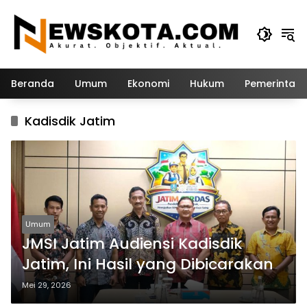
Langsung
ke
konten
Beranda
Umum
Ekonomi
Hukum
Pemerintah
Kadisdik Jatim
Umum
JMSI Jatim Audiensi Kadisdik
Jatim, Ini Hasil yang Dibicarakan
Mei 29, 2026