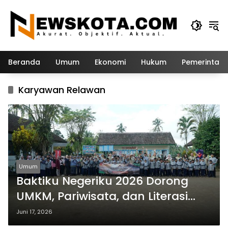
Langsung
ke
konten
Beranda
Umum
Ekonomi
Hukum
Pemerintah
Karyawan Relawan
Umum
Baktiku Negeriku 2026 Dorong
UMKM, Pariwisata, dan Literasi
Digital Desa Bayu
Juni 17, 2026