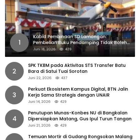
Kabid Pembinaan SD Lamongan:
1
Pembelian Buku Pendamping Tidak Boleh
Dipaksakan
Juni 18, 2026
439
SPK TKBM pada Aktivitas STS Transfer Batu
2
Bara di Satui Tuai Sorotan
Juni 22, 2026
437
Perkuat Ekosistem Kampus Digital, BTN Jalin
3
Kerja Sama Strategis dengan UNAIR
Juni 14, 2026
429
Penutupan Munas-Konbes NU di Bangkalan
4
Dipersiapkan Matang, Gus Ipul Turun Tangan
Juni 21, 2026
429
Temuan Mortir di Gudang Rongsokan Malang