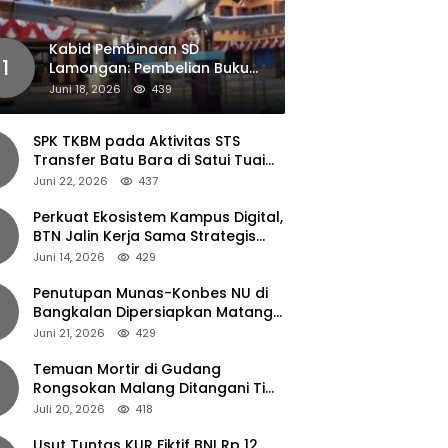
Kabid Pembinaan SD
1
Lamongan: Pembelian Buku
Pendamping Tidak Boleh
Juni 18, 2026
439
Dipaksakan
SPK TKBM pada Aktivitas STS
Transfer Batu Bara di Satui Tuai
Sorotan
Juni 22, 2026
437
Perkuat Ekosistem Kampus Digital,
BTN Jalin Kerja Sama Strategis
dengan UNAIR
Juni 14, 2026
429
Penutupan Munas-Konbes NU di
Bangkalan Dipersiapkan Matang,
Gus Ipul Turun Tangan
Juni 21, 2026
429
Temuan Mortir di Gudang
Rongsokan Malang Ditangani Tim
Gegana Polda Jatim
Juli 20, 2026
418
Usut Tuntas KUR Fiktif BNI Rp 12