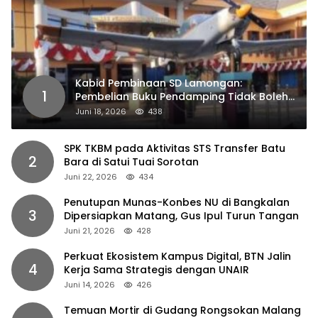
Kabid Pembinaan SD Lamongan:
1
Pembelian Buku Pendamping Tidak Boleh
Dipaksakan
Juni 18, 2026
438
SPK TKBM pada Aktivitas STS Transfer Batu
2
Bara di Satui Tuai Sorotan
Juni 22, 2026
434
Penutupan Munas-Konbes NU di Bangkalan
3
Dipersiapkan Matang, Gus Ipul Turun Tangan
Juni 21, 2026
428
Perkuat Ekosistem Kampus Digital, BTN Jalin
4
Kerja Sama Strategis dengan UNAIR
Juni 14, 2026
426
Temuan Mortir di Gudang Rongsokan Malang