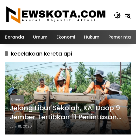
Langsung
ke
konten
Beranda
Umum
Ekonomi
Hukum
Pemerintah
kecelakaan kereta api
Umum
Jelang Libur Sekolah, KAI Daop 9
Jember Tertibkan 11 Perlintasan
Liar
Juni 16, 2026