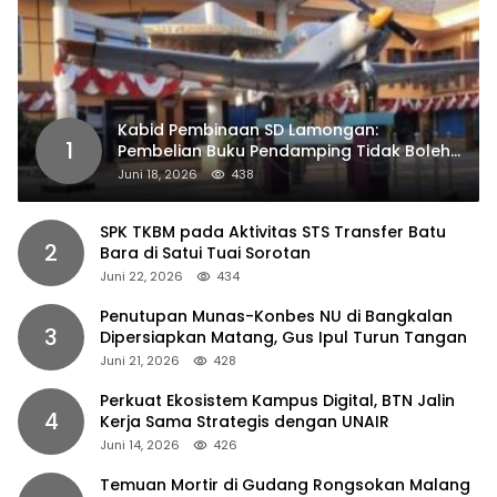
Kabid Pembinaan SD Lamongan:
1
Pembelian Buku Pendamping Tidak Boleh
Dipaksakan
Juni 18, 2026
438
SPK TKBM pada Aktivitas STS Transfer Batu
2
Bara di Satui Tuai Sorotan
Juni 22, 2026
434
Penutupan Munas-Konbes NU di Bangkalan
3
Dipersiapkan Matang, Gus Ipul Turun Tangan
Juni 21, 2026
428
Perkuat Ekosistem Kampus Digital, BTN Jalin
4
Kerja Sama Strategis dengan UNAIR
Juni 14, 2026
426
Temuan Mortir di Gudang Rongsokan Malang