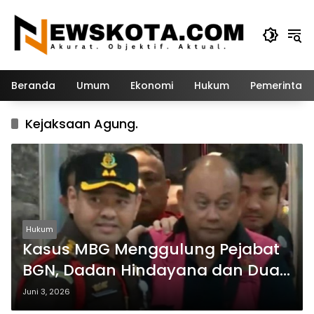
Langsung
ke
konten
Beranda
Umum
Ekonomi
Hukum
Pemerintah
Kejaksaan Agung.
Hukum
Kasus MBG Menggulung Pejabat
BGN, Dadan Hindayana dan Dua
Mantan Wakil Kepala Ditahan
Juni 3, 2026