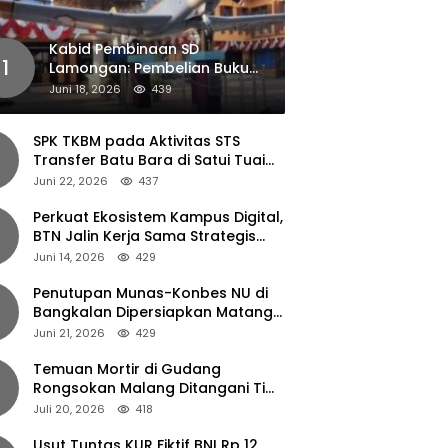
Kabid Pembinaan SD
1
Lamongan: Pembelian Buku
Pendamping Tidak Boleh
Juni 18, 2026
439
Dipaksakan
SPK TKBM pada Aktivitas STS
Transfer Batu Bara di Satui Tuai
Sorotan
Juni 22, 2026
437
Perkuat Ekosistem Kampus Digital,
BTN Jalin Kerja Sama Strategis
dengan UNAIR
Juni 14, 2026
429
Penutupan Munas-Konbes NU di
Bangkalan Dipersiapkan Matang,
Gus Ipul Turun Tangan
Juni 21, 2026
429
Temuan Mortir di Gudang
Rongsokan Malang Ditangani Tim
Gegana Polda Jatim
Juli 20, 2026
418
Usut Tuntas KUR Fiktif BNI Rp 12