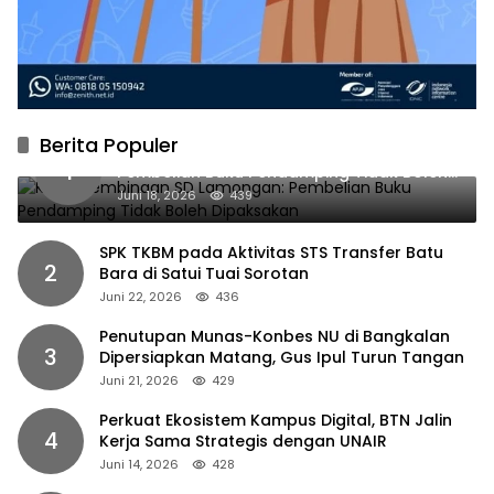
Berita Populer
Kabid Pembinaan SD Lamongan:
1
Pembelian Buku Pendamping Tidak Boleh
Dipaksakan
Juni 18, 2026
439
SPK TKBM pada Aktivitas STS Transfer Batu
2
Bara di Satui Tuai Sorotan
Juni 22, 2026
436
Penutupan Munas-Konbes NU di Bangkalan
3
Dipersiapkan Matang, Gus Ipul Turun Tangan
Juni 21, 2026
429
Perkuat Ekosistem Kampus Digital, BTN Jalin
4
Kerja Sama Strategis dengan UNAIR
Juni 14, 2026
428