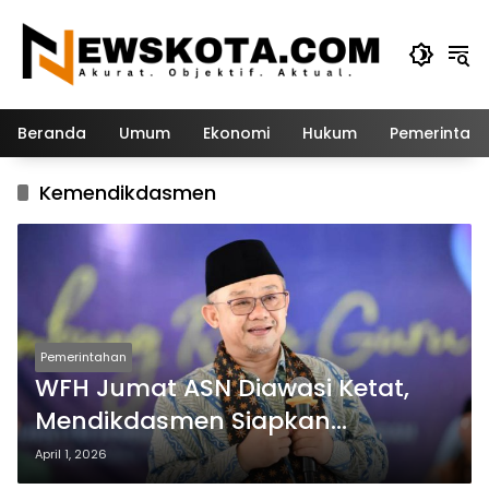
Langsung
ke
konten
Beranda
Umum
Ekonomi
Hukum
Pemerintah
Kemendikdasmen
Pemerintahan
WFH Jumat ASN Diawasi Ketat,
Mendikdasmen Siapkan
Mekanisme Kinerja
April 1, 2026