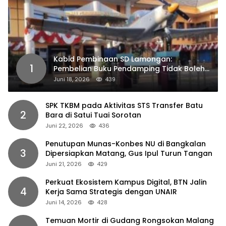
Kabid Pembinaan SD Lamongan:
1
Pembelian Buku Pendamping Tidak Boleh
Dipaksakan
Juni 18, 2026
439
SPK TKBM pada Aktivitas STS Transfer Batu
2
Bara di Satui Tuai Sorotan
Juni 22, 2026
436
Penutupan Munas-Konbes NU di Bangkalan
3
Dipersiapkan Matang, Gus Ipul Turun Tangan
Juni 21, 2026
429
Perkuat Ekosistem Kampus Digital, BTN Jalin
4
Kerja Sama Strategis dengan UNAIR
Juni 14, 2026
428
Temuan Mortir di Gudang Rongsokan Malang