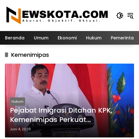
Langsung
ke
konten
Beranda
Umum
Ekonomi
Hukum
Pemerintah
Kemenimipas
Hukum
Pejabat Imigrasi Ditahan KPK,
Kemenimipas Perkuat
Transparansi dan Akuntabilitas
Juni 4, 2026