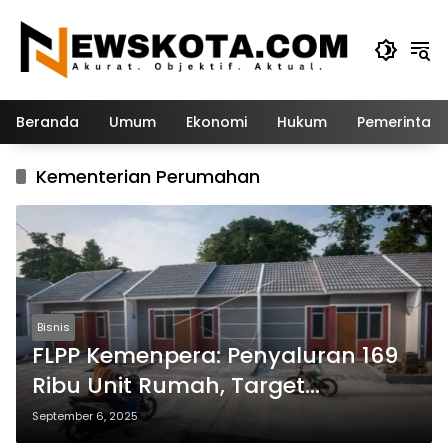
Langsung
ke
konten
Beranda
Umum
Ekonomi
Hukum
Pemerintah
Kementerian Perumahan
Bisnis
FLPP Kemenpera: Penyaluran 169
Ribu Unit Rumah, Target
Dinaikkan Jadi 350 Ribu
September 6, 2025