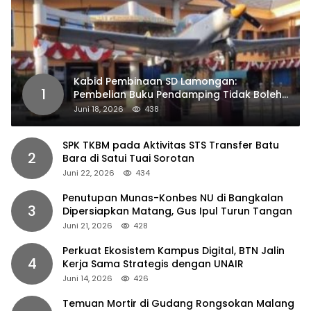
Kabid Pembinaan SD Lamongan:
1
Pembelian Buku Pendamping Tidak Boleh
Dipaksakan
Juni 18, 2026
438
SPK TKBM pada Aktivitas STS Transfer Batu
2
Bara di Satui Tuai Sorotan
Juni 22, 2026
434
Penutupan Munas-Konbes NU di Bangkalan
3
Dipersiapkan Matang, Gus Ipul Turun Tangan
Juni 21, 2026
428
Perkuat Ekosistem Kampus Digital, BTN Jalin
4
Kerja Sama Strategis dengan UNAIR
Juni 14, 2026
426
Temuan Mortir di Gudang Rongsokan Malang