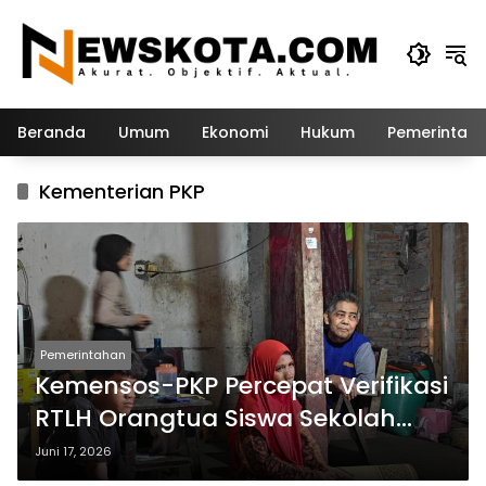
Langsung
ke
konten
Beranda
Umum
Ekonomi
Hukum
Pemerintah
Kementerian PKP
Pemerintahan
Kemensos-PKP Percepat Verifikasi
RTLH Orangtua Siswa Sekolah
Rakyat di Jatim
Juni 17, 2026