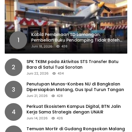
Kabid Pembinaan SD Lamongan:
1
Pembelian Buku Pendamping Tidak Boleh
Dipaksakan
Juni 18, 2026
438
SPK TKBM pada Aktivitas STS Transfer Batu
2
Bara di Satui Tuai Sorotan
Juni 22, 2026
434
Penutupan Munas-Konbes NU di Bangkalan
3
Dipersiapkan Matang, Gus Ipul Turun Tangan
Juni 21, 2026
428
Perkuat Ekosistem Kampus Digital, BTN Jalin
4
Kerja Sama Strategis dengan UNAIR
Juni 14, 2026
426
Temuan Mortir di Gudang Rongsokan Malang