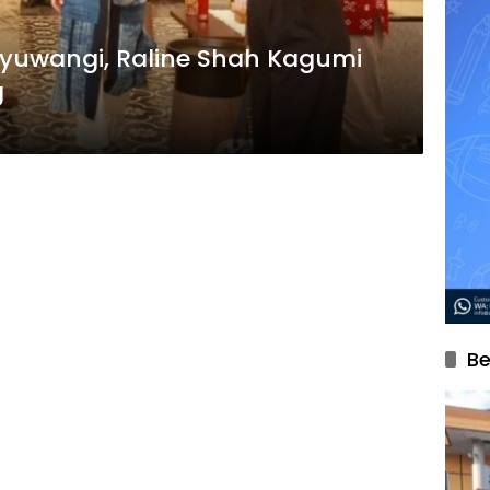
nyuwangi, Raline Shah Kagumi
g
Be