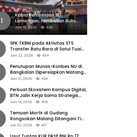
Kabid Pembinaan SD
1
Lamongan: Pembelian Buku
Pendamping Tidak Boleh
Juni 18, 2026
438
Dipaksakan
SPK TKBM pada Aktivitas STS
Transfer Batu Bara di Satui Tuai
Sorotan
Juni 22, 2026
434
Penutupan Munas-Konbes NU di
Bangkalan Dipersiapkan Matang,
Gus Ipul Turun Tangan
Juni 21, 2026
428
Perkuat Ekosistem Kampus Digital,
BTN Jalin Kerja Sama Strategis
dengan UNAIR
Juni 14, 2026
426
Temuan Mortir di Gudang
Rongsokan Malang Ditangani Tim
Gegana Polda Jatim
Juli 20, 2026
417
Usut Tuntas KUR Fiktif BNI Rp 12