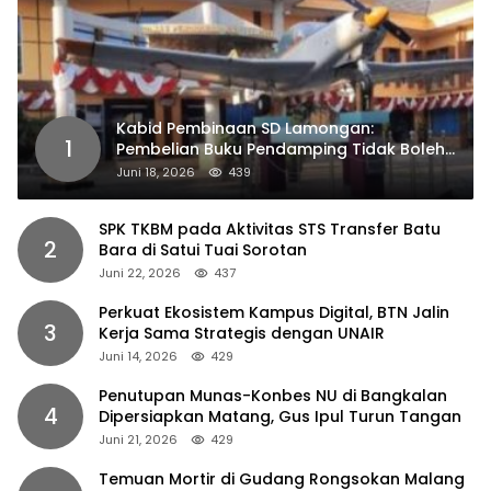
Kabid Pembinaan SD Lamongan:
1
Pembelian Buku Pendamping Tidak Boleh
Dipaksakan
Juni 18, 2026
439
SPK TKBM pada Aktivitas STS Transfer Batu
2
Bara di Satui Tuai Sorotan
Juni 22, 2026
437
Perkuat Ekosistem Kampus Digital, BTN Jalin
3
Kerja Sama Strategis dengan UNAIR
Juni 14, 2026
429
Penutupan Munas-Konbes NU di Bangkalan
4
Dipersiapkan Matang, Gus Ipul Turun Tangan
Juni 21, 2026
429
Temuan Mortir di Gudang Rongsokan Malang