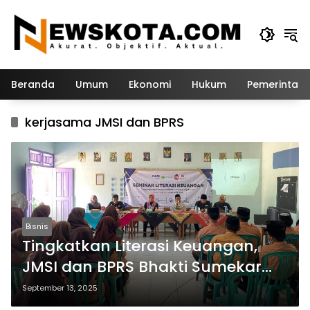
Langsung
ke
konten
Beranda
Umum
Ekonomi
Hukum
Pemerintah
kerjasama JMSI dan BPRS
Bisnis
Tingkatkan Literasi Keuangan,
JMSI dan BPRS Bhakti Sumekar
Beri Buku Tabungan Gratis untuk
September 13, 2025
Pelajar