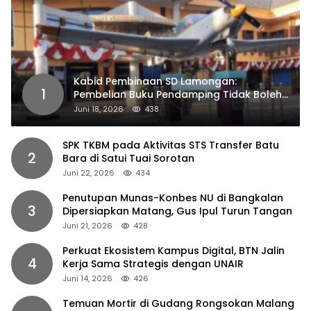
Kabid Pembinaan SD Lamongan:
1
Pembelian Buku Pendamping Tidak Boleh
Dipaksakan
Juni 18, 2026
438
SPK TKBM pada Aktivitas STS Transfer Batu
2
Bara di Satui Tuai Sorotan
Juni 22, 2026
434
Penutupan Munas-Konbes NU di Bangkalan
3
Dipersiapkan Matang, Gus Ipul Turun Tangan
Juni 21, 2026
428
Perkuat Ekosistem Kampus Digital, BTN Jalin
4
Kerja Sama Strategis dengan UNAIR
Juni 14, 2026
426
Temuan Mortir di Gudang Rongsokan Malang