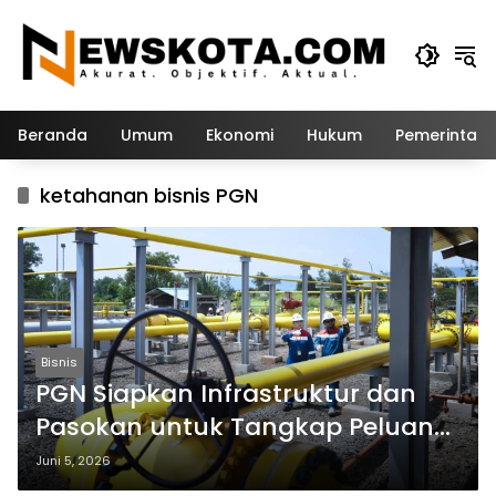
Langsung
ke
konten
Beranda
Umum
Ekonomi
Hukum
Pemerintah
ketahanan bisnis PGN
Bisnis
PGN Siapkan Infrastruktur dan
Pasokan untuk Tangkap Peluang
Pertumbuhan Energi Nasional
Juni 5, 2026