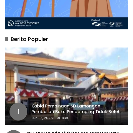
Berita Populer
Kabid Pembinaan SD Lamongan:
1
Pembelian Buku Pendamping Tidak Boleh
Dipaksakan
Juni 18, 2026
439