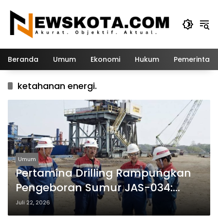
Langsung
ke
konten
Beranda
Umum
Ekonomi
Hukum
Pemerintah
ketahanan energi.
Umum
Pertamina Drilling Rampungkan
Pengeboran Sumur JAS-034:
Terapkan Zero Accident dan
Juli 22, 2026
Efisiensi Anggaran