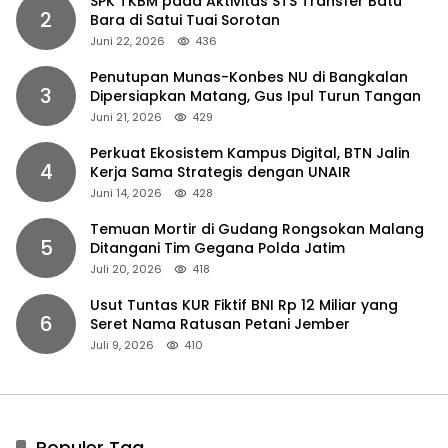
SPK TKBM pada Aktivitas STS Transfer Batu
2
Bara di Satui Tuai Sorotan
Juni 22, 2026
436
Penutupan Munas-Konbes NU di Bangkalan
3
Dipersiapkan Matang, Gus Ipul Turun Tangan
Juni 21, 2026
429
Perkuat Ekosistem Kampus Digital, BTN Jalin
4
Kerja Sama Strategis dengan UNAIR
Juni 14, 2026
428
Temuan Mortir di Gudang Rongsokan Malang
5
Ditangani Tim Gegana Polda Jatim
Juli 20, 2026
418
Usut Tuntas KUR Fiktif BNI Rp 12 Miliar yang
6
Seret Nama Ratusan Petani Jember
Juli 9, 2026
410
Populer Tag