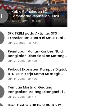
Kabid Pembinaan SD
1
Lamongan: Pembelian Buku
Pendamping Tidak Boleh
Juni 18, 2026
438
Dipaksakan
SPK TKBM pada Aktivitas STS
Transfer Batu Bara di Satui Tuai
Sorotan
Juni 22, 2026
434
Penutupan Munas-Konbes NU di
Bangkalan Dipersiapkan Matang,
Gus Ipul Turun Tangan
Juni 21, 2026
428
Perkuat Ekosistem Kampus Digital,
BTN Jalin Kerja Sama Strategis
dengan UNAIR
Juni 14, 2026
426
Temuan Mortir di Gudang
Rongsokan Malang Ditangani Tim
Gegana Polda Jatim
Juli 20, 2026
417
Usut Tuntas KUR Fiktif BNI Rp 12