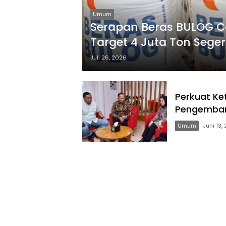
Umum
Serapan Beras BULOG Cap
Target 4 Juta Ton Sege
Juli 26, 2026
Perkuat K
Pengemban
Umum
Juni 13,